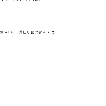
下和1418-2 蒜山耕藝の食卓 くど
m