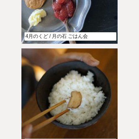
4月のくど / 月の石 ごはん会