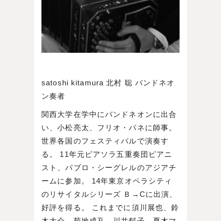
satoshi kitamura 北村 聡 バンドネオ
ン奏者
関西大学在学中にバンドネオンに出合
い、小松亮太、フリオ・パネに師事。
世界各国のフェスティバルで演奏す
る。 11年元ピアソラ五重奏団ピアニ
スト、パブロ・シーグレルのアジアチ
ームに参加。 14年東京オペラシティ
のリサイタルシリーズ Ｂ→Cに出演、
好評を得る。 これまでに須川展也、鈴
木大介、菊地成孔、川井郁子、夏木マ