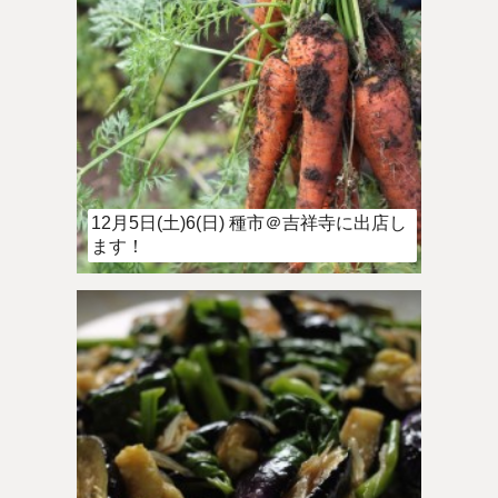
12月5日(土)6(日) 種市＠吉祥寺に出店し
ます！