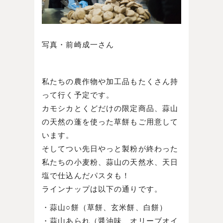
写真・前崎成一さん
私たちの農作物や加工品もたくさん持
って行く予定です。
カモシカとくどだけの限定商品、蒜山
の天然の蓬を使った草餅もご用意して
います。
そしてつい先日やっと製粉が終わった
私たちの小麦粉、蒜山の天然水、天日
塩で仕込んだパスタも！
ラインナップは以下の通りです。
・蒜山○餅（草餅、玄米餅、白餅）
・蒜山あられ（醤油味、オリーブオイ