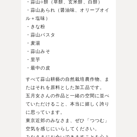
・蒜山○餅（草餅、玄米餅、白餅）
・蒜山あられ（醤油味、オリーブオイ
ル＋塩味）
・きな粉
・蒜山パスタ
・麦湯
・蒜山みそ
・里芋
・最中の皮
すべて蒜山耕藝の自然栽培農作物、ま
たはそれを原料とした加工品です。
五月女さんの作品と一緒の空間に並べ
ていただけること、本当に嬉しく誇り
に思っています。
東京近郊のみなさま、ぜひ「つつむ」
空気を感じにいらしてください。
みなさまにお会いできますことを心よ