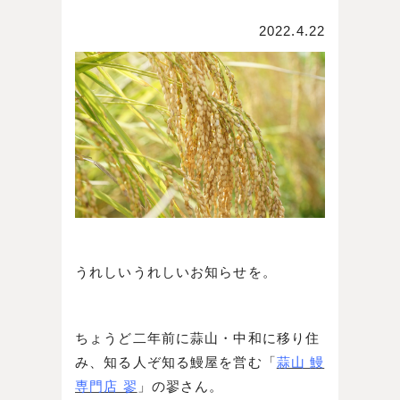
2022.4.22
うれしいうれしいお知らせを。
ちょうど二年前に蒜山・中和に移り住
み、知る人ぞ知る鰻屋を営む「
蒜山 鰻
専門店 翏
」の翏さん。