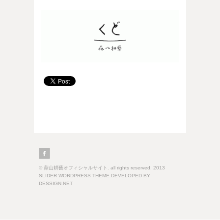
© 蒜山耕藝オフィシャルサイト. all rights reserved. 2013
SLIDER WORDPRESS THEME.DEVELOPED BY
DESSIGN.NET