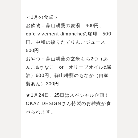
＜1月の食卓＞
お飲物：蒜山耕藝の麦湯 400円、
cafe vivement dimancheの珈琲 500
円、中和の絞りたてりんごジュース
500円
おやつ：蒜山耕藝の玄米もち2つ（あ
んこ&きなこ or オリーブオイル&醤
油）600円、蒜山耕藝のもなか（自家
製あん）300円
★1月24日、25日はスペシャル企画！
OKAZ DESIGNさん特製のお雑煮が食
べられます。