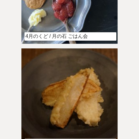
4月のくど / 月の石 ごはん会