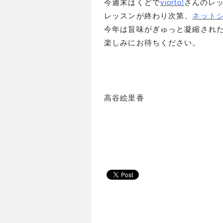
今週末はくどで
viorto!
さんのレ
レッスンが終わり次第、
ネット
今年は旨味がぎゅっと凝縮され
楽しみにお待ちください。
高谷絵里香