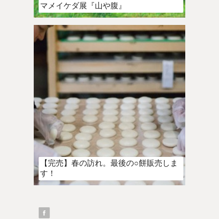
マメイケダ展『山や腹』
【完売】春の訪れ。最後の○餅販売しま
す！