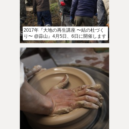
2017年『大地の再生講座 〜結の杜づく
り〜 @蒜山』4月5日、6日に開催します