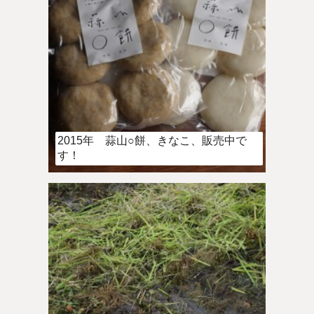
2015年 蒜山○餅、きなこ、販売中で
す！