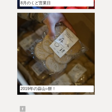
8月のくど営業日
2019年の蒜山○餅！