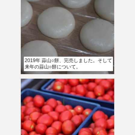
2019年 蒜山○餅、完売しました。そして
来年の蒜山○餅について。