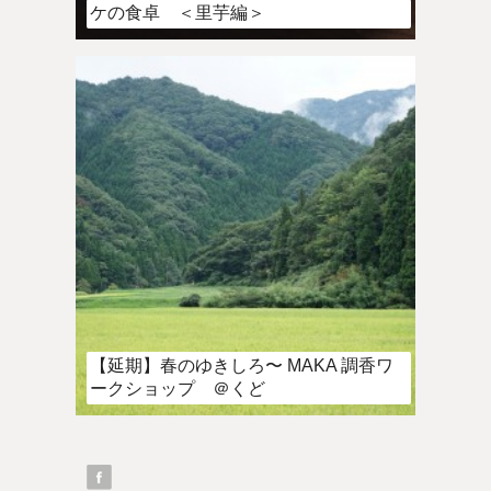
ケの食卓 ＜里芋編＞
【延期】春のゆきしろ〜 MAKA 調香ワ
ークショップ ＠くど