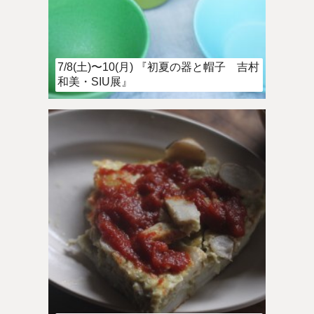
7/8(土)〜10(月) 『初夏の器と帽子 吉村
和美・SIU展』