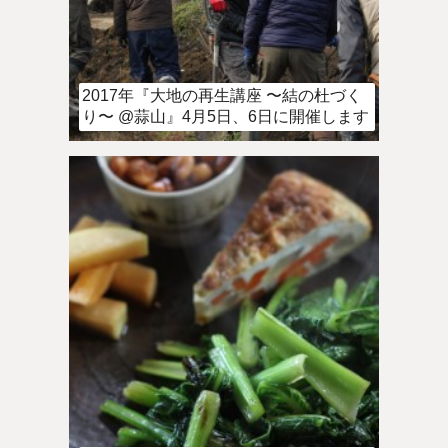
2017年『大地の再生講座 〜結の杜づく
り〜 @蒜山』4月5日、6日に開催します