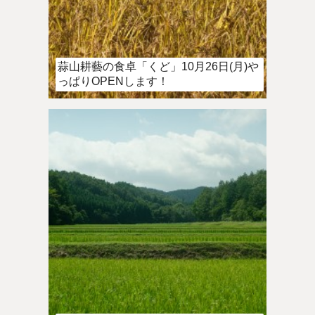
蒜山耕藝の食卓「くど」10月26日(月)や
っぱりOPENします！