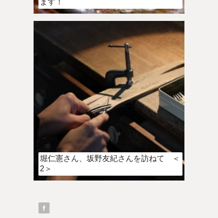
ます！
堀仁憲さん、坂野友紀さんを訪ねて ＜
2＞