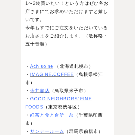
1〜2袋買いたい！という方はぜひ各お
店さまにてお求めいただけますと嬉し
いです。
今年もすでにご注文をいただいている
お店さまをご紹介します。（敬称略・
五十音順）
・
Ach so ne
（北海道札幌市）
・
IMAGINE.COFFEE
（島根県松江
市）
・
今井書店
（鳥取県米子市）
・
GOOD NEIGHBORS’ FINE
FOODS
（東京都渋谷区）
・
紅茶と食と台所 糸
（千葉県印西
市）
・
サンデールーム
（群馬県前橋市）