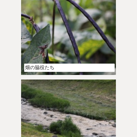
畑の脇役たち