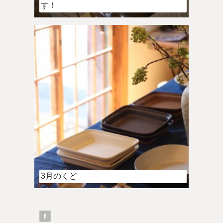
す！
3月のくど