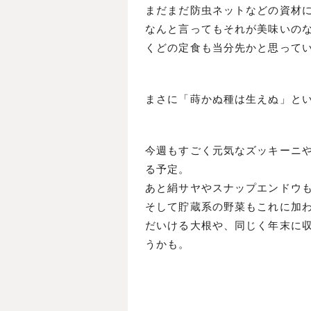
まだまだ防虫ネットなどの資材
なんと言ってもそれが美味いの
くどの定食も当分先かと思って
まさに「蒔かぬ種は生えぬ」と
今週もすごく元気なズッキーニ
る予定。
あと絹サヤやスナップエンドウ
そして貯蔵系の野菜もこれに加
だいける大根や、同じく年末に
うかも。