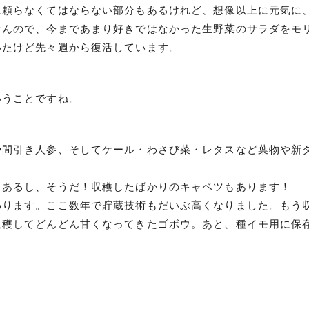
に頼らなくてはならない部分もあるけれど、想像以上に元気に
なんので、今まであまり好きではなかった生野菜のサラダをモ
いたけど先々週から復活しています。
いうことですね。
や間引き人参、そしてケール・わさび菜・レタスなど葉物や新
もあるし、そうだ！収穫したばかりのキャベツもあります！
わります。ここ数年で貯蔵技術もだいぶ高くなりました。もう
収穫してどんどん甘くなってきたゴボウ。あと、種イモ用に保