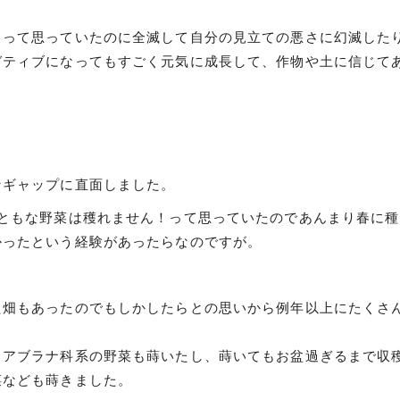
うって思っていたのに全滅して自分の見立ての悪さに幻滅した
ガティブになってもすごく元気に成長して、作物や土に信じて
なギャップに直面しました。
まともな野菜は穫れません！って思っていたのであんまり春に
かったという経験があったらなのですが。
た畑もあったのでもしかしたらとの思いから例年以上にたくさ
くアブラナ科系の野菜も蒔いたし、蒔いてもお盆過ぎるまで収
菜なども蒔きました。