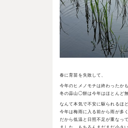
春に育苗を失敗して、
今年のヒメノモチは終わったか
冬の蒜山◯餅は今年はほとんど
なんて本気で不安に駆られるほ
今年は梅雨に入る前から雨が多
だから低温と日照不足が重なっ
ました。もちろんまだまだ小さ