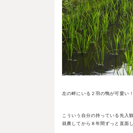
左の畔にいる２羽の鴨が可愛い
こういう自分の持っている先入
就農してから８年間ずっと直面