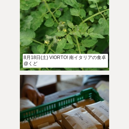
8月18日(土) VIORTO! 南イタリアの食卓
@くど