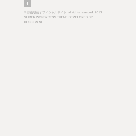
© 蒜山耕藝オフィシャルサイト. all rights reserved. 2013
SLIDER WORDPRESS THEME.DEVELOPED BY
DESSIGN.NET