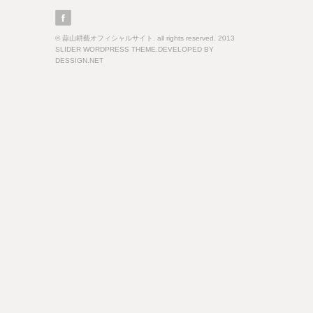
© 蒜山耕藝オフィシャルサイト. all rights reserved. 2013
SLIDER WORDPRESS THEME.DEVELOPED BY
DESSIGN.NET