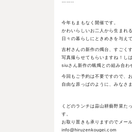
……..
今年もまもなく開催です。
かわいらしいお二人から生まれ
日々の暮らしにときめきを与え
吉村さんの新作の燭台、すごく
写真撮らせてもらいますね！し
siuさん新作の蝋燭との組み合
今回もご予約は不要ですので、
自由な原っぱのように、みなさ
くどのランチは蒜山耕藝野菜たっ
す。
お取り置きも承りますのでメー
info@hiruzenkougei.com